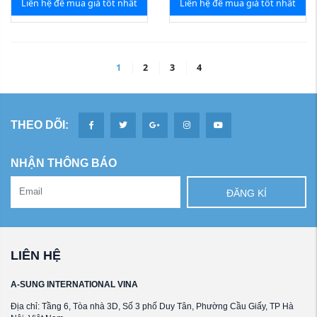
Liên hệ để mua giá tốt nhất
Liên hệ để mua giá tốt nhất
1
2
3
4
THEO DÕI:
NHẬN THÔNG BÁO
ĐĂNG KÍ
LIÊN HỆ
A-SUNG INTERNATIONAL VINA
Địa chỉ: Tầng 6, Tòa nhà 3D, Số 3 phố Duy Tân, Phường Cầu Giấy, TP Hà