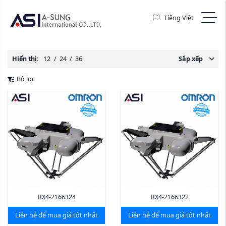
Tiếng Việt
Hiển thị:
12
/
24
/
36
Sắp xếp
Bộ lọc
RX4-2166324
RX4-2166322
Liên hệ để mua giá tốt nhất
Liên hệ để mua giá tốt nhất