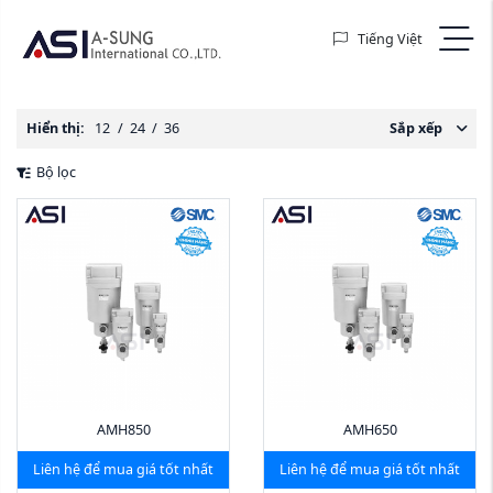
Tiếng Việt
Hiển thị:
12
/
24
/
36
Sắp xếp
Bộ lọc
AMH850
AMH650
Liên hệ để mua giá tốt nhất
Liên hệ để mua giá tốt nhất