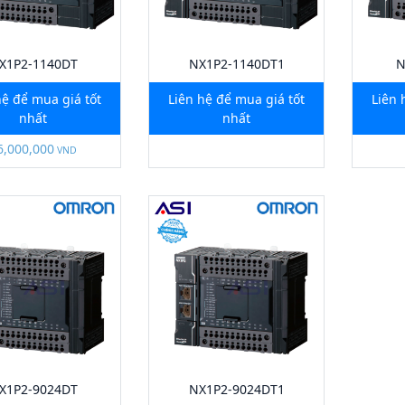
X1P2-1140DT
NX1P2-1140DT1
N
hệ để mua giá tốt
Liên hệ để mua giá tốt
Liên 
nhất
nhất
6,000,000
VND
X1P2-9024DT
NX1P2-9024DT1