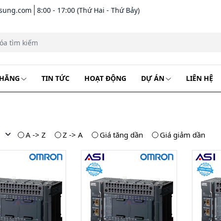
asung.com
8:00 - 17:00 (Thứ Hai - Thứ Bảy)
 HÃNG
TIN TỨC
HOẠT ĐỘNG
DỰ ÁN
LIÊN HỆ
A -> Z
Z -> A
Giá tăng dần
Giá giảm dần