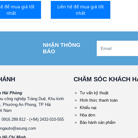
hệ để mua giá tốt
Liên hệ để mua giá tốt
nhất
nhất
NHẬN THÔNG
BÁO
NHÁNH
CHĂM SÓC KHÁCH H
h Hải Phòng
Tư vấn kỹ thuật
hu công nghiệp Tràng Duệ, Khu kinh
Hình thức thanh toán
ũ, Phường An Phong, TP Hải
Khiếu nại
ệt Nam
Hóa đơn
: 0916.289.812 - (+84) 2432-010-555
Bảo hành sản phẩm
sungauto@asung.com
h Hồ Chí Minh