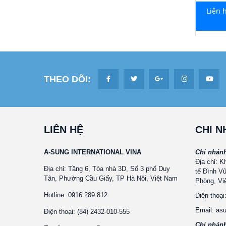
Liên 
THEO DÕI:
LIÊN HỆ
CHI 
A-SUNG INTERNATIONAL VINA
Chi nhán
Địa chỉ: K
Địa chỉ: Tầng 6, Tòa nhà 3D, Số 3 phố Duy
tế Đình V
Tân, Phường Cầu Giấy, TP Hà Nội, Việt Nam
Phòng, Vi
Hotline: 0916.289.812
Điện thoại
Email: a
Điện thoại: (84) 2432-010-555
Chi nhán