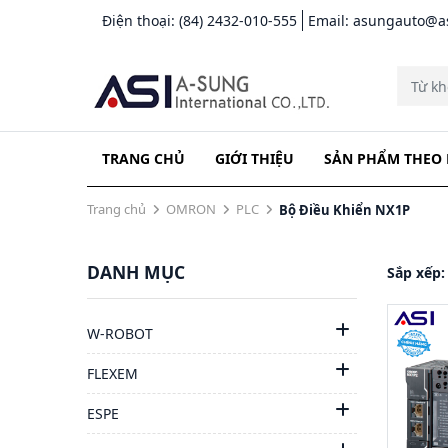
Điện thoại: (84) 2432-010-555
Email: asungauto@
TRANG CHỦ
GIỚI THIỆU
SẢN PHẨM THEO
Trang chủ
OMRON
PLC
Bộ Điều Khiển NX1P
DANH MỤC
Sắp xếp:
W-ROBOT
FLEXEM
ESPE